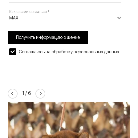
Как с вами связаться *
MAX
Получить информацию о щенке
Соглашаюсь на обработку персональных данных
1
/
6