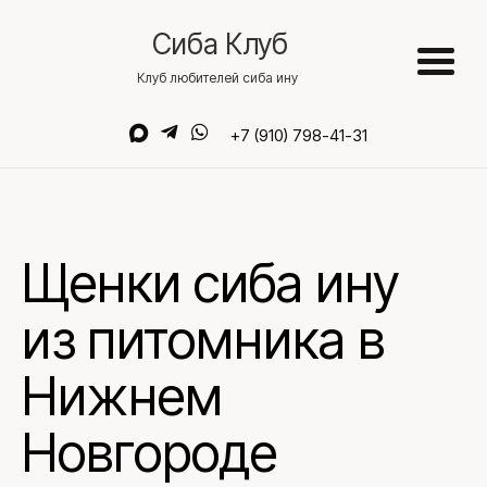
Сиба Клуб
Клуб любителей сиба ину
+7 (910) 798-41-31
Щенки сиба
ину
из
питомника в
Нижнем
Новгороде